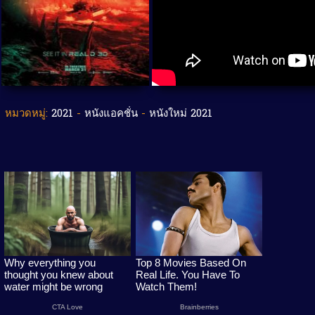
หมวดหมู่:
2021
-
หนังแอคชั่น
-
หนังใหม่ 2021