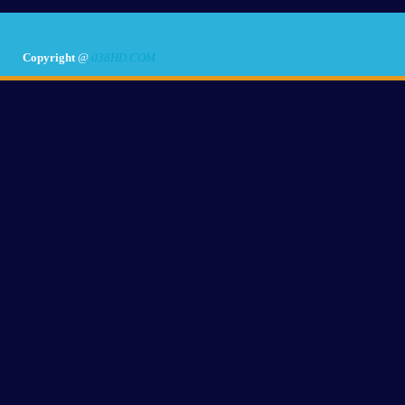
Copyright
@
038HD.COM