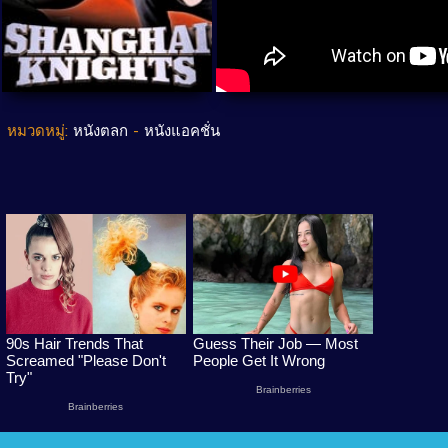
หมวดหมู่:
หนังตลก
-
หนังแอคชั่น