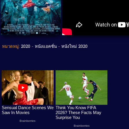
หมวดหมู่:
2020
-
หนังแอคชั่น
-
หนังใหม่ 2020