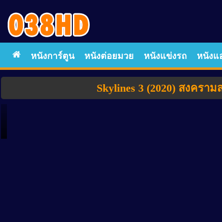
หนังการ์ตูน
หนังต่อยมวย
หนังแข่งรถ
หนังแอ
Skylines 3 (2020) สงครา