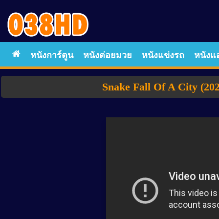
หนังการ์ตูน
หนังต่อยมวย
หนังแข่งรถ
หนังแอ
Snake Fall Of A City (202