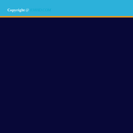
Copyright
@
038HD.COM