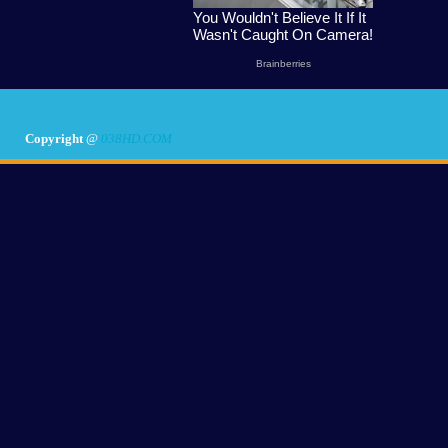
Copyright
@
038HD.COM