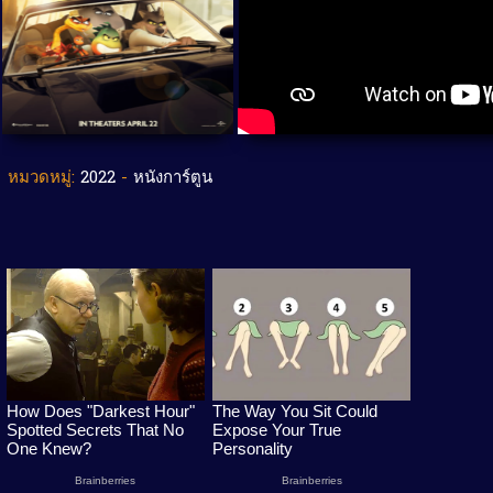
หมวดหมู่:
2022
-
หนังการ์ตูน