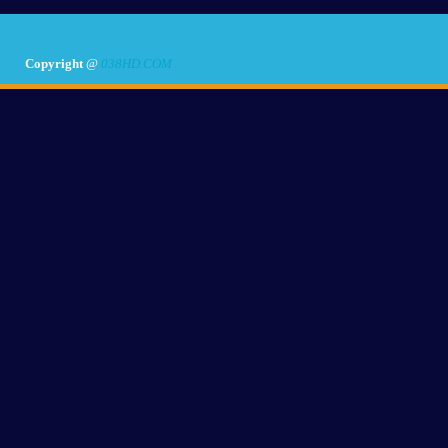
Copyright
@
038HD.COM