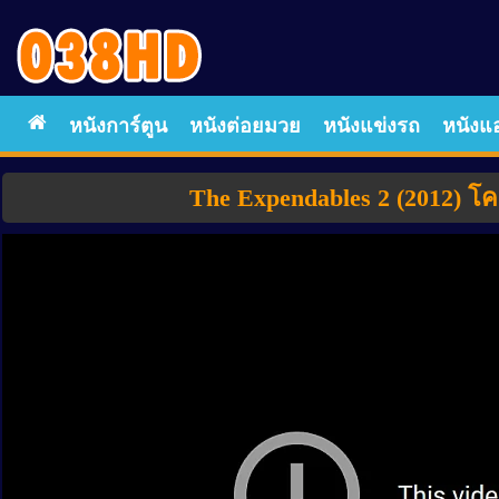
หนังการ์ตูน
หนังต่อยมวย
หนังแข่งรถ
หนังแอ
The Expendables 2 (2012) โค