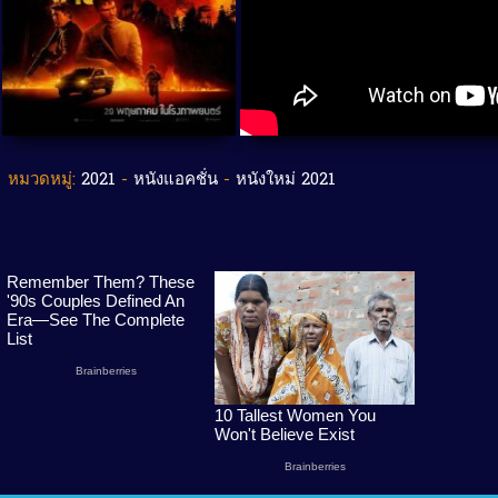
หมวดหมู่:
2021
-
หนังแอคชั่น
-
หนังใหม่ 2021