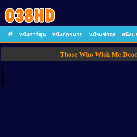
หนังการ์ตูน
หนังต่อยมวย
หนังแข่งรถ
หนังแอ
Those Who Wish Me Dead (