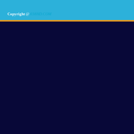
Copyright
@
038HD.COM