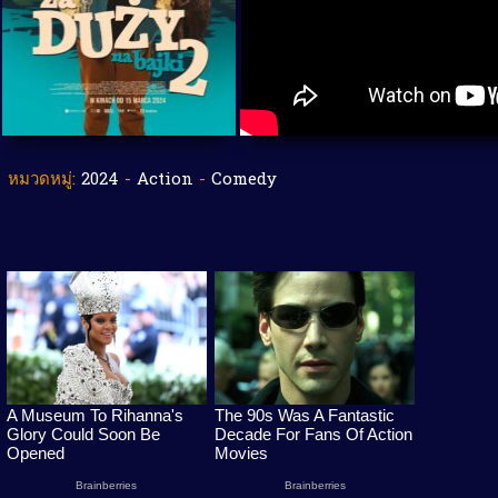
หมวดหมู่:
2024
-
Action
-
Comedy