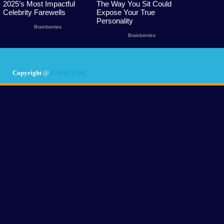
Copyright
@
038HD.COM