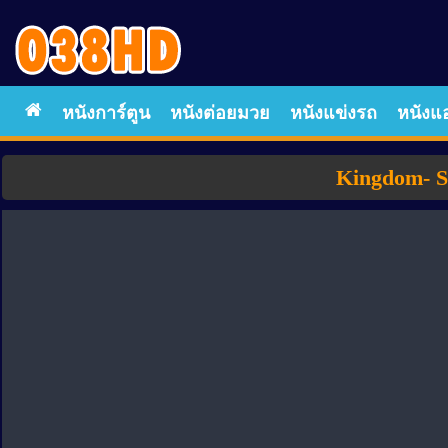
หนังการ์ตูน
หนังต่อยมวย
หนังแข่งรถ
หนังแอ
Kingdom- S